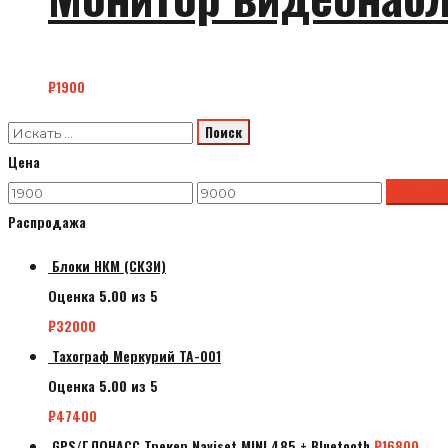
₽
1900
Цена
Минимальная
Максимальная
Фильтр
Распродажа
цена
цена
Блоки НКМ (СКЗИ)
Оценка
5.00
из 5
₽
32000
Тахограф Меркурий ТА-001
Оценка
5.00
из 5
₽
47400
GPS/ГЛОНАСС Трекер Naviset MINI 485 + Bluetooth
₽
16800