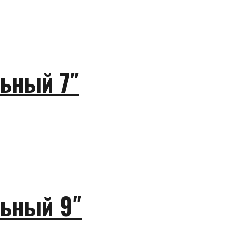
ьный 7″
ьный 9″