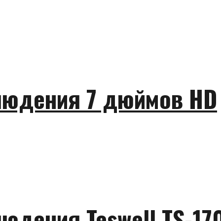
людения 7 дюймов HD
юдения Teswell TS-17