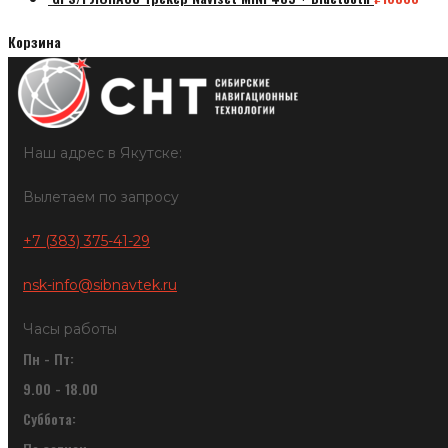
Корзина
Наш адрес в Якутске:
Вылетаем по запросу
+7 (383) 375-41-29
nsk-info@sibnavtek.ru
Часы работы
Пн - Пт:
9.00 - 18.00
Суббота: