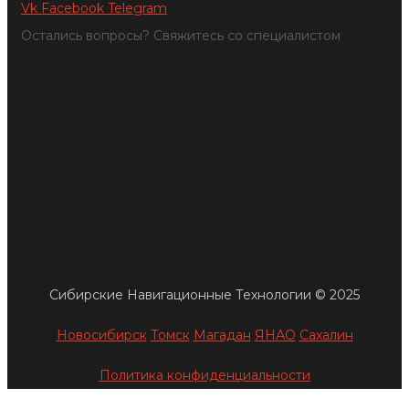
Vk
Facebook
Telegram
Остались вопросы? Свяжитесь со специалистом
Обратный звонок
Тахографы
Мониторинг транспорта
Контроль топлива
Видеонаблюдение
Блог
О нас
Контакты
Сибирские Навигационные Технологии © 2025
Новосибирск
Томск
Магадан
ЯНАО
Сахалин
Политика конфиденциальности