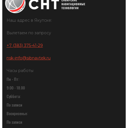
Наш адрес в Якутске:
Вылетаем по запросу
+7 (383) 375-41-29
nsk-info@sibnavtek.ru
Часы работы
Пн - Пт:
9.00 - 18.00
Суббота:
По записи
Воскресенье:
По записи