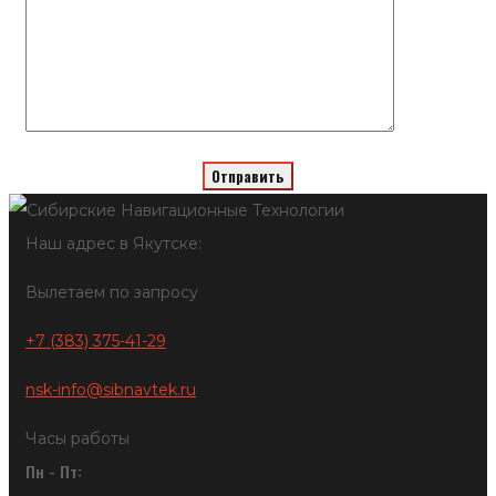
Наш адрес в Якутске:
Вылетаем по запросу
+7 (383) 375-41-29
nsk-info@sibnavtek.ru
Часы работы
Пн - Пт: