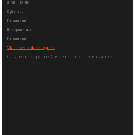
9.00 - 18.00
Суббота:
По записи
Воскресенье:
По записи
Vk
Facebook
Telegram
Остались вопросы? Свяжитесь со специалистом
Обратный звонок
Тахографы
Мониторинг транспорта
Контроль топлива
Видеонаблюдение
Блог
О нас
Контакты